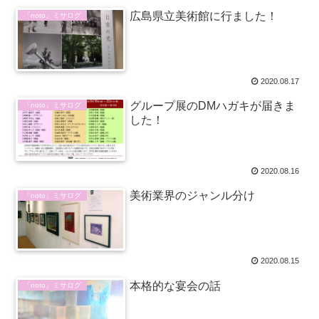
広島県立美術館に行ました！
「noto」ミサログ
2020.08.17
グループ展のDMハガキが届きま
「noto」ミサログ
した！
2020.08.16
美術業界のジャンル分け
「noto」ミサログ
2020.08.15
本格的な宴会の話
「noto」ミサログ