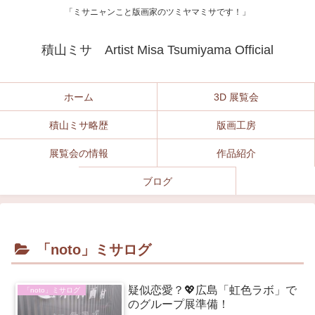
「ミサニャンこと版画家のツミヤマミサです！」
積山ミサ Artist Misa Tsumiyama Official
ホーム
3D 展覧会
積山ミサ略歴
版画工房
展覧会の情報
作品紹介
ブログ
「noto」ミサログ
疑似恋愛？💖広島「虹色ラボ」で
「noto」ミサログ
のグループ展準備！