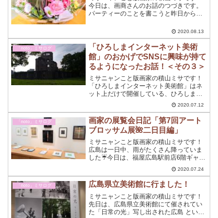
今日は、画商さんのお話のつづきです。
パーティーのことを書こうと昨日から張
り切って温めていました内容です。
2020.08.13
「ひろしまインターネット美術
「noto」ミサログ
館」のおかげでSNSに興味が持て
るようになったお話！＜その３＞
ミサニャンこと版画家の積山ミサです！
「ひろしまインターネット美術館」はネ
ット上だけで開催している、ひろしまの
Web美術館です。＜その３＞でシリーズ
2020.07.12
最終章☆1ヶ月ほどで思考が別人のように
変わったミサニャンの超初心者☆SNS事
画家の展覧会日記「第7回アート
「noto」ミサログ
情を語ります
ブロッサム展🌺二日目編」
ミサニャンこと版画家の積山ミサです！
広島は一日中、雨がたくさん降っていま
した☔今日は、福屋広島駅前店6階ギャラ
リークリエイトでの2日日でした。ギャラ
2020.07.24
リーでの今日の1日をちょっと書いてみよ
うと思う！
広島県立美術館に行ました！
「noto」ミサログ
ミサニャンこと版画家の積山ミサです！
先日は、広島県立美術館にて催されてい
た「日常の光」写し出された広島 とい