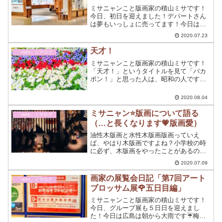
ミサニャンこと版画家の積山ミサです！
今日、初日を迎えました！デパートさん
は夢もいっしょに売ってます！今日は、
福屋広島駅前店6階ギャラリークリエイト
2020.07.23
での初日でした。ギャラリーでの今日の1
日をちょっと書いてみようと思う。
天才！
「noto」ミサログ
ミサニャンこと版画家の積山ミサです！
「天才！」というタイトルを見て「バカ
ボン！」と思った人は、昭和の人です～
(=^・^=)💖赤塚不二夫先生ごめんなさい
～🙇とっくに、42歳の春は超えています
2020.08.04
～～～（笑）🌸天才画家！アートの世界
では、ほんとに現...
ミサニャン⭐版画について語る
「noto」ミサログ
（…と長くなります💗版画愛）
油性木版画と水性木版画版画っていえ
ば、やはり木版画ですよね？小学校の時
に必ず、木版画をやったことがあるので
は！日本人ならではの版画である、「浮
2020.07.09
世絵」も有名ですね～小学校の時に、甚
五郎の彫刻刀で版木を彫ったりしました
画家の展覧会日記「第7回アート
「noto」ミサログ
よね～。
ブロッサム展🌹五日目編」
ミサニャンこと版画家の積山ミサです！
今日、グループ展も５日日を迎えまし
た！今日は広島は朝から大雨です☔梅雨