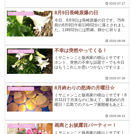
はまだ明けてないですよね？４連休明け
2020.07.27
の月曜日ギャラリーでは「密」にならず
に、適切な対応を心がけております！
8月9日長崎原爆の日
「noto」ミサログ
今日、8月9日は長崎原爆の日です。75年
前の8月9日午前11時02分に落とされまし
た。11時02分には黙祷。静かに祈りま
す。
2020.08.09
不幸は突然やってくる！
「noto」ミサログ
ミサニャンこと版画家の積山ミサです！
ホント、突然の不幸な話題で～でも今日
はもうこれしか思いつかないです☆ま
あ、画家の日記ですのでだれでも人生こ
んな日もありますわね～
2020.07.30
8月終わりの怒涛の月曜日☆
「noto」ミサログ
ミサニャンこと版画家の積山ミサです！8
月31日で月末なのに加えて、週初めの月
曜日！広島でのグループ展開催もあと19
日と迫り、カウントダウン開始してもよ
い頃☆
2020.08.31
画商とお披露目パーティー！
「noto」ミサログ
ミサニャンこと版画家の積山ミサです！