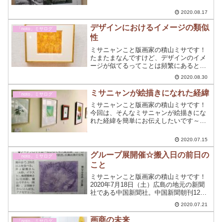
う、企画展に行ってきました～☆
2020.08.17
デザインにおけるイメージの類似
「noto」ミサログ
性
ミサニャンこと版画家の積山ミサです！
たまたまなんですけど、デザインのイメ
ージが似てるってことは頻繁にあるとい
う実例です！
2020.08.30
ミサニャンが絵描きになれた経緯
「noto」ミサログ
ミサニャンこと版画家の積山ミサです！
今回は、そんなミサニャンが絵描きにな
れた経緯を簡単にお伝えしたいです～♡
何故、絵描きになれたのか？高校の美術
部で挫折たっぷりと味わっているのにな
2020.07.15
ぜ、絵描きになれたのか？「才能がある
から～～～？」(∀｀*ゞ...
グループ展開催☆搬入日の前日の
「noto」ミサログ
こと
ミサニャンこと版画家の積山ミサです！
2020年7月18日（土）広島の地元の新聞
社である中国新聞社。中国新聞朝刊12面
「情報交差点」で、今回のグループ展で
2020.07.21
ある「第7回アートブロッサム～花ひらく
4人展」の詳細が掲載されました。
画商の未来
「noto」ミサログ