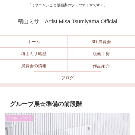
「ミサニャンこと版画家のツミヤマミサです！」
積山ミサ Artist Misa Tsumiyama Official
ホーム
3D 展覧会
積山ミサ略歴
版画工房
展覧会の情報
作品紹介
ブログ
グループ展☆準備の前段階
「noto」ミサログ