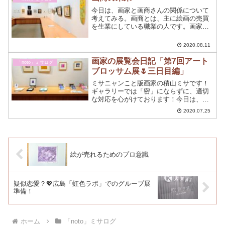
今日は、画家と画商さんの関係について
考えてみる。画商とは、主に絵画の売買
を生業にしている職業の人です。画家は
絵を描くコトだけに専念したいので画商
さんと契約を結ぶことで絵画の売買が機
2020.08.11
能していくことを望みます。
画家の展覧会日記「第7回アート
「noto」ミサログ
ブロッサム展🌷三日目編」
ミサニャンこと版画家の積山ミサです！
ギャラリーでは「密」にならずに、適切
な対応を心がけております！今日は、福
屋広島駅前店6階ギャラリークリエイトで
2020.07.25
の３日日でした。ギャラリーでの今日の1
日をちょっと書いてみようと思う。
絵が売れるためのプロ意識
疑似恋愛？💖広島「虹色ラボ」でのグループ展
準備！
ホーム
「noto」ミサログ