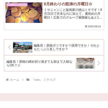
8月終わりの怒涛の月曜日☆
「noto」ミサログ
ミサニャンこと版画家の積山ミサです！8
月31日で月末なのに加えて、週初めの月
曜日！広島でのグループ展開催もあと19
日と迫り、カウントダウン開始してもよ
い頃☆
2020.08.31
編集長！原稿ボツですか？採用ですか！それと
もたっぷり直しですか？
編集長！原稿の締め切り過ぎても朝まで入稿な
らOK？☆
ホーム
「noto」ミサログ