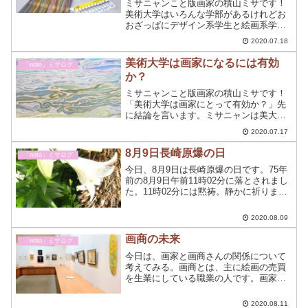
ミサニャンこと版画家の積山ミサです！
美術大学はいろんな学部があるけれどお
おざっぱにデザイン系学生と絵画系学生
について語ってみたいと思いますニャン
2020.07.18
よ～(=^・^=)☆デザイン系学生の場合
「版画実習Ⅰ・Ⅱ」と「版画演習」とい
美術大学は画家になるには有効
「noto」ミサログ
う授業にかかわっれt...
か？
ミサニャンこと版画家の積山ミサです！
「美術大学は画家にとって有効か？」先
に結論を言います。ミサニャンは美大に
行かなくても画家になりました。有効に
2020.07.17
するもしないもあなた次第なのです！
8月9日長崎原爆の日
「noto」ミサログ
今日、8月9日は長崎原爆の日です。75年
前の8月9日午前11時02分に落とされまし
た。11時02分には黙祷。静かに祈りま
す。
2020.08.09
画商の未来
「noto」ミサログ
今日は、画家と画商さんの関係について
考えてみる。画商とは、主に絵画の売買
を生業にしている職業の人です。画家は
絵を描くコトだけに専念したいので画商
さんと契約を結ぶことで絵画の売買が機
2020.08.11