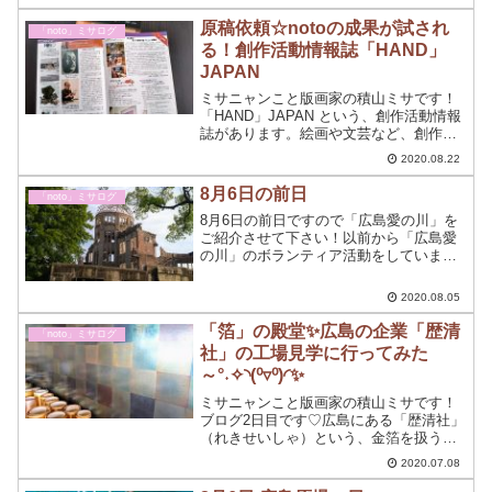
能していくことを望みます。
原稿依頼☆notoの成果が試され
「noto」ミサログ
る！創作活動情報誌「HAND」
JAPAN
ミサニャンこと版画家の積山ミサです！
「HAND」JAPAN という、創作活動情報
誌があります。絵画や文芸など、創作活
動に携わる方のための同人誌です。
2020.08.22
8月6日の前日
「noto」ミサログ
8月6日の前日ですので「広島愛の川」を
ご紹介させて下さい！以前から「広島愛
の川」のボランティア活動をしています
が今年はコロナ禍でほとんど参加できな
いままで当日を迎えます。原爆を体験し
2020.08.05
ていない世代が運営するのがこの「広島
愛の川」です。
「箔」の殿堂✨広島の企業「歴清
「noto」ミサログ
社」の工場見学に行ってみた
～°˖✧◝(⁰▿⁰)◜✨
ミサニャンこと版画家の積山ミサです！
ブログ2日目です♡広島にある「歴清社」
（れきせいしゃ）という、金箔を扱う会
社の工場見学に行ってきました！まさ
2020.07.08
に、目がくらむ～～～✨°˖✧◝(⁰▿⁰)◜✧˖°✨と
は、このこと！きらっキラッの金箔押し