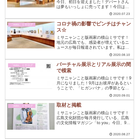
今日、初日を迎えました！デパートさん
は夢もいっしょに売ってます！今日は、
福屋広島駅前店6階ギャラリークリエイト
2020.07.23
での初日でした。ギャラリーでの今日の1
日をちょっと書いてみようと思う。
コロナ禍の影響でピンチはチャン
「noto」ミサログ
ス☆
ミサニャンこと版画家の積山ミサです！
地元の広島でも、感染者が増えているニ
ュースが毎日報道されています。私は、
現在は引きこもってアトリエで展覧会の
2020.08.10
準備をしています。9月のグループ展の事
務仕事をサクサクこなしているところで
バーチャル展示とリアル展示の間
「noto」ミサログ
す。
で模索
ミサニャンこと版画家の積山ミサです！9
月になりました！9月はお彼岸があるとい
うことで、「ヒガンバナ」の季節となり
ます。お花が1週間しか咲かないのでヒガ
2020.09.01
ンバナのデッサンを描くのに忙しいはず
なのですが、もっと描かねば☆
取材と掲載
「noto」ミサログ
ミサニャンこと版画家の積山ミサです！
広島文化財団が毎月発行している、広島
の文化情報マガジン「to you」今日、9月
号の本誌をゲットできたので、早速チェ
ック☆グループ展の記事が無事に掲載さ
2020.08.27
れていました～！