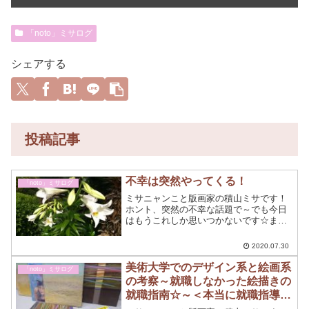
「noto」ミサログ
シェアする
投稿記事
不幸は突然やってくる！
「noto」ミサログ
ミサニャンこと版画家の積山ミサです！
ホント、突然の不幸な話題で～でも今日
はもうこれしか思いつかないです☆ま
あ、画家の日記ですのでだれでも人生こ
んな日もありますわね～
2020.07.30
美術大学でのデザイン系と絵画系
「noto」ミサログ
の考察～就職しなかった絵描きの
就職指南☆～＜本当に就職指導で
きとったん？の巻＞