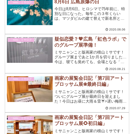
8月6日 広島原爆の日
「noto」ミサログ
の壁紙に、目がやられました～☆
今日は8月6日。ヒロシマで75年前に、特
別な日になった。毎年この３年くらい
は、マツダビルの建て替えで新名所とな
った「おりずるタワー」周辺で1日中、実
行委員会の仲間たちと一緒に、ボランテ
2020.08.06
ィア活動をしている。
疑似恋愛？💖広島「虹色ラボ」で
「noto」ミサログ
のグループ展準備！
ミサニャンこと版画家の積山ミサです！
グループ展まであと1か月を切りました…
今は、寝ても覚めても、会場となる「虹
色ラボ」のことを考えている。もうずっ
2020.08.21
と「虹色ラボ」での展示のことが頭を離
れません。この感覚って、非常に恋愛に
画家の展覧会日記「第7回アート
「noto」ミサログ
似ている！
ブロッサム展❀最終日編」
ミサニャンこと版画家の積山ミサです！
ついにグループ展が最終日を迎えまし
た！今日はお昼に大雨＆雷☔⚡遅い梅雨明
けになりますかね～雨が降るとデパート
2020.07.29
さんのご来店者数は少なくなる傾向にあ
りますが今日は、来るわ～来るわ～の最
画家の展覧会日記「第7回アート
「noto」ミサログ
終日☆
ブロッサム展🌻初日編」
ミサニャンこと版画家の積山ミサです！