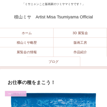
「ミサニャンこと版画家のツミヤマミサです！」
積山ミサ Artist Misa Tsumiyama Official
ホーム
3D 展覧会
積山ミサ略歴
版画工房
展覧会の情報
作品紹介
ブログ
お仕事の種をまこう！
「noto」ミサログ