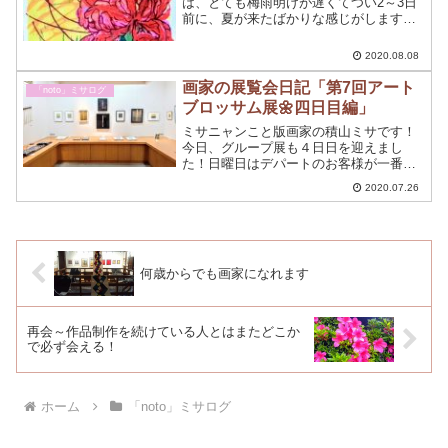
は、とても梅雨明けが遅くてつい2～3日
前に、夏が来たばかりな感じがします。
暦の上ではもう秋が来たのですよ？早す
ぎない〜？夏至と秋分のちょうど中間
2020.08.08
で、今日から立冬の前日までが「秋期」
になるんですって！( ...
画家の展覧会日記「第7回アート
「noto」ミサログ
ブロッサム展🌼四日目編」
ミサニャンこと版画家の積山ミサです！
今日、グループ展も４日日を迎えまし
た！日曜日はデパートのお客様が一番多
い日しかも、4連休の最後の日ということ
2020.07.26
もあって、賑わっていました。ギャラリ
ーでの今日の1日をちょっと書いてみよう
と思う！
何歳からでも画家になれます
再会～作品制作を続けている人とはまたどこか
で必ず会える！
ホーム
「noto」ミサログ