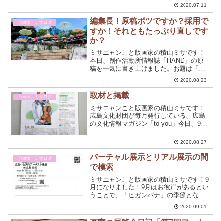
トでSNS歴は1ケ月ちょっとの超初心者！
2020.07.11
1ヶ月ほどで思考が別人のように変わった
積山ミサのSNS事情<第2回目＞を語りま
編集長！原稿ボツですか？採用で
「noto」ミサログ
す。
すか！それともたっぷり直しです
か？
ミサニャンこと版画家の積山ミサです！
本日、創作活動所情報誌「HAND」の原
稿を一気に書き上げました。お題は「作
品を語る」文字数・内容制限なし。編集
2020.08.23
長！今回の記事の出来はいかがでしょう
か？修正前の全文をUPしてみます。
取材と掲載
「noto」ミサログ
ミサニャンこと版画家の積山ミサです！
広島文化財団が毎月発行している、広島
の文化情報マガジン「to you」今日、9月
号の本誌をゲットできたので、早速チェ
ック☆グループ展の記事が無事に掲載さ
2020.08.27
れていました～！
バーチャル展示とリアル展示の間
「noto」ミサログ
で模索
ミサニャンこと版画家の積山ミサです！9
月になりました！9月はお彼岸があるとい
うことで、「ヒガンバナ」の季節となり
ます。お花が1週間しか咲かないのでヒガ
2020.09.01
ンバナのデッサンを描くのに忙しいはず
なのですが、もっと描かねば☆