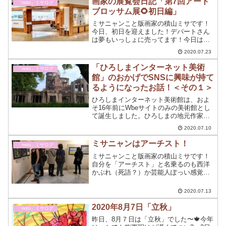
画家の展覧会日記「第7回アート
「noto」ミサログ
ブロッサム展🌻初日編」
ミサニャンこと版画家の積山ミサです！
今日、初日を迎えました！デパートさん
は夢もいっしょに売ってます！今日は、
福屋広島駅前店6階ギャラリークリエイト
2020.07.23
での初日でした。ギャラリーでの今日の1
日をちょっと書いてみようと思う。
「ひろしまインターネット美術
「noto」ミサログ
館」のおかげでSNSに興味が持て
るようになったお話！＜その１＞
ひろしまインターネット美術館は、およ
そ16年前にWbeサイトのみの美術館とし
て誕生しました。ひろしまの地元作家の
作品の紹介をしています！積山ミサはこ
2020.07.10
のリニューアルに合わせて「ひろしまイ
ンターネット美術館」SNS担当者に抜擢
ミサニャンはアーチスト！
「noto」ミサログ
されました！
ミサニャンこと版画家の積山ミサです！
自分を「アーチスト」と名乗るのも西洋
かぶれ（死語？）か芸能人ぽっい感覚で
して…私は職人に近いと思っているので
「アーチスト」と自分で言うには超こっ
2020.07.13
ぱずかしくて…絵描きなのですが厳密に
いえば版画家です
2020年8月7日「立秋」
「noto」ミサログ
昨日、8月７日は「立秋」でした〜🍁今年