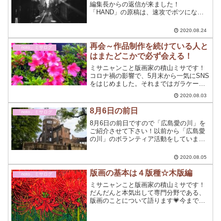
編集長からの返信が来ました！
「HAND」の原稿は、速攻でボツになり
ました☆ホント瞬殺です…締め切りは8月
25日までですので、あきらめません。特
2020.08.24
に、恋愛とアートの世界は断られてから
が本当の勝負です！
再会～作品制作を続けている人と
「noto」ミサログ
はまたどこかで必ず会える！
ミサニャンこと版画家の積山ミサです！
コロナ禍の影響で、5月末から一気にSNS
をはじめました。それまではガラケーの
みで、LINEもやったことがなかったので
2020.08.03
すが今では、何もかも解禁しました～⭐
ブログは7月7日の七夕の日から始めた、
8月6日の前日
「noto」ミサログ
超初心者です🎋...
8月6日の前日ですので「広島愛の川」を
ご紹介させて下さい！以前から「広島愛
の川」のボランティア活動をしています
が今年はコロナ禍でほとんど参加できな
いままで当日を迎えます。原爆を体験し
2020.08.05
ていない世代が運営するのがこの「広島
愛の川」です。
版画の基本は４版種☆木版編
「noto」ミサログ
ミサニャンこと版画家の積山ミサです！
だんだんと本気出して専門分野である、
版画のことについて語ります💗今までの
は、Blogの書き方がいまいちわからなか
ったので助走でした！( ﾟДﾟ)エッソウナ