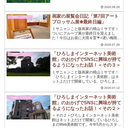
ノ？本領発揮しますよ~⭐今回は、木版編
についてです...
2020.08.28
画家の展覧会日記「第7回アート
「noto」ミサログ
ブロッサム展❀最終日編」
ミサニャンこと版画家の積山ミサです！
ついにグループ展が最終日を迎えまし
た！今日はお昼に大雨＆雷☔⚡遅い梅雨明
けになりますかね～雨が降るとデパート
2020.07.29
さんのご来店者数は少なくなる傾向にあ
りますが今日は、来るわ～来るわ～の最
「ひろしまインターネット美術
「noto」ミサログ
終日☆
館」のおかげでSNSに興味が持て
るようになったお話！＜その３＞
ミサニャンこと版画家の積山ミサです！
「ひろしまインターネット美術館」はネ
ット上だけで開催している、ひろしまの
Web美術館です。＜その３＞でシリーズ
2020.07.12
最終章☆1ヶ月ほどで思考が別人のように
変わったミサニャンの超初心者☆SNS事
「ひろしまインターネット美術
「noto」ミサログ
情を語ります
館」のおかげでSNSに興味が持て
るようになったお話！＜その２＞
＜その２＞ひろしまインターネット美術
館はネット上だけで開催しているひろし
まのWeb美術館です。今年5月からスター