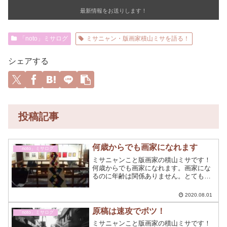
最新情報をお送りします！
「noto」ミサログ
ミサニャン・版画家積山ミサを語る！
シェアする
投稿記事
何歳からでも画家になれます
「noto」ミサログ
ミサニャンこと版画家の積山ミサです！
何歳からでも画家になれます。画家にな
るのに年齢は関係ありません。とても若
いころからスタートした人もいれば、年
を取ってから描き始める人もいるでしょ
2020.08.01
う。
原稿は速攻でボツ！
「noto」ミサログ
ミサニャンこと版画家の積山ミサです！