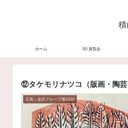
積山
ホーム
3D 展覧会
⑫タケモリナツコ（版画・陶芸
広島⇔金沢グループ展2020