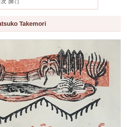
目次
o Takemori