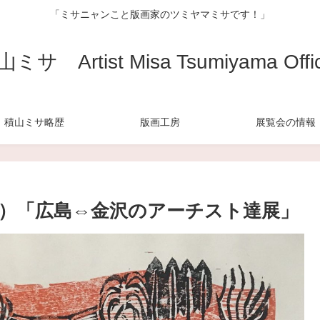
「ミサニャンこと版画家のツミヤマミサです！」
ミサ Artist Misa Tsumiyama Offic
積山ミサ略歴
版画工房
展覧会の情報
）「広島⇔金沢のアーチスト達展」