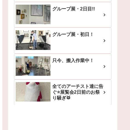
グループ展・2日目!!
グループ展・初日！
只今、搬入作業中！
全てのアーチスト達に告
ぐ⭐展覧会2日前のお祭
り騒ぎ🥁