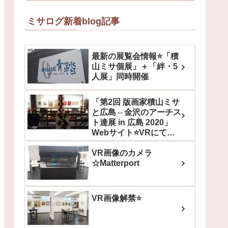
ミサログ新着blog記事
最新の展覧会情報⭐「積
山ミサ個展」＋「絆・5
人展」同時開催
「第2回 版画家積山ミサ
と広島⇔金沢のアーチス
ト達展 in 広島 2020」
Webサイト⭐VRにて展
示続行中！
VR画像のカメラ
☆Matterport
VR画像解禁⭐