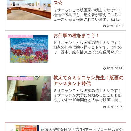
ス☆
ミサニャンこと版画家の積山ミサです！
地元の広島でも、感染者が増えているニ
ュースが毎日報道されています。私は、
現在は引きこもってアトリエで展覧会の
2020.08.10
準備をしています。9月のグループ展の事
務仕事をサクサクこなしているところで
お仕事の種をまこう！
「noto」ミサログ
す。
ミサニャンこと版画家の積山ミサです！
画家の仕事は絵を描くコトです。ですの
で、基本、絵を描き上げたら個展やグル
ープ展を開催して作品を発表していきま
す。作品を出してみて、気に入ってもら
えたら購入してもらえます。その繰り返
2020.08.02
しです。
教えて☆ミサニャン先生！版画の
「noto」ミサログ
アシスタント時代
ミサニャンこと版画家の積山ミサです！
ミサニャンが大学にお勤めしたこともあ
るんです☆10年間ほど大学で版画に携わ
りました。今はただの「絵描き」やって
2020.07.16
ます☆美術館でも展示しています。
画家の展覧会日記「第7回アートブロッサム展🌹