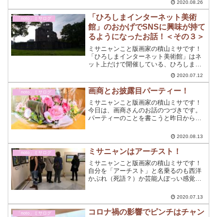
2020.08.26
ません☆Σ(ﾟДﾟ)
「ひろしまインターネット美術
「noto」ミサログ
館」のおかげでSNSに興味が持て
るようになったお話！＜その３＞
ミサニャンこと版画家の積山ミサです！
「ひろしまインターネット美術館」はネ
ット上だけで開催している、ひろしまの
Web美術館です。＜その３＞でシリーズ
2020.07.12
最終章☆1ヶ月ほどで思考が別人のように
変わったミサニャンの超初心者☆SNS事
画商とお披露目パーティー！
「noto」ミサログ
情を語ります
ミサニャンこと版画家の積山ミサです！
今日は、画商さんのお話のつづきです。
パーティーのことを書こうと昨日から張
り切って温めていました内容です。
2020.08.13
ミサニャンはアーチスト！
「noto」ミサログ
ミサニャンこと版画家の積山ミサです！
自分を「アーチスト」と名乗るのも西洋
かぶれ（死語？）か芸能人ぽっい感覚で
して…私は職人に近いと思っているので
「アーチスト」と自分で言うには超こっ
2020.07.13
ぱずかしくて…絵描きなのですが厳密に
いえば版画家です
コロナ禍の影響でピンチはチャン
「noto」ミサログ