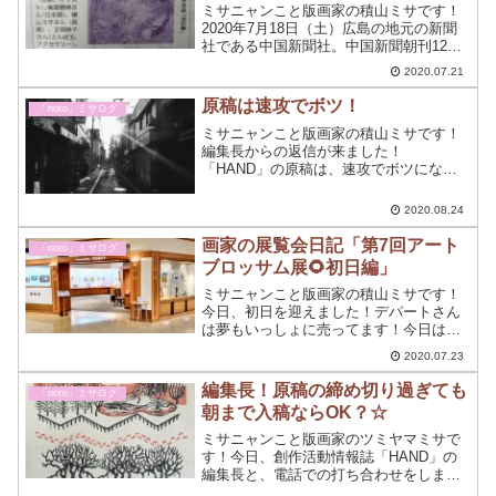
ミサニャンこと版画家の積山ミサです！
2020年7月18日（土）広島の地元の新聞
社である中国新聞社。中国新聞朝刊12面
「情報交差点」で、今回のグループ展で
2020.07.21
ある「第7回アートブロッサム～花ひらく
4人展」の詳細が掲載されました。
原稿は速攻でボツ！
「noto」ミサログ
ミサニャンこと版画家の積山ミサです！
編集長からの返信が来ました！
「HAND」の原稿は、速攻でボツになり
ました☆ホント瞬殺です…締め切りは8月
25日までですので、あきらめません。特
2020.08.24
に、恋愛とアートの世界は断られてから
が本当の勝負です！
画家の展覧会日記「第7回アート
「noto」ミサログ
ブロッサム展🌻初日編」
ミサニャンこと版画家の積山ミサです！
今日、初日を迎えました！デパートさん
は夢もいっしょに売ってます！今日は、
福屋広島駅前店6階ギャラリークリエイト
2020.07.23
での初日でした。ギャラリーでの今日の1
日をちょっと書いてみようと思う。
編集長！原稿の締め切り過ぎても
「noto」ミサログ
朝まで入稿ならOK？☆
ミサニャンこと版画家のツミヤマミサで
す！今日、創作活動情報誌「HAND」の
編集長と、電話での打ち合わせをしまし
た。なかなか、私が書いた原稿のOKが出