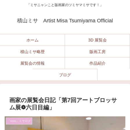
「ミサニャンこと版画家のツミヤマミサです！」
積山ミサ Artist Misa Tsumiyama Official
ホーム
3D 展覧会
積山ミサ略歴
版画工房
展覧会の情報
作品紹介
ブログ
画家の展覧会日記「第7回アートブロッサ
ム展❁六日目編」
「noto」ミサログ