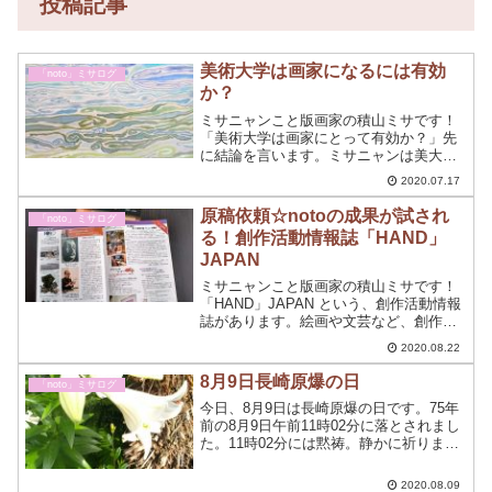
投稿記事
美術大学は画家になるには有効
「noto」ミサログ
か？
ミサニャンこと版画家の積山ミサです！
「美術大学は画家にとって有効か？」先
に結論を言います。ミサニャンは美大に
行かなくても画家になりました。有効に
2020.07.17
するもしないもあなた次第なのです！
原稿依頼☆notoの成果が試され
「noto」ミサログ
る！創作活動情報誌「HAND」
JAPAN
ミサニャンこと版画家の積山ミサです！
「HAND」JAPAN という、創作活動情報
誌があります。絵画や文芸など、創作活
動に携わる方のための同人誌です。
2020.08.22
8月9日長崎原爆の日
「noto」ミサログ
今日、8月9日は長崎原爆の日です。75年
前の8月9日午前11時02分に落とされまし
た。11時02分には黙祷。静かに祈りま
す。
2020.08.09