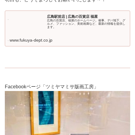
広島駅前店 | 広島の百貨店 福屋
広島の百貨店、福屋のホームページ。催事、デパ地下、グ
ルメ、ファッション、美術画廊など、最新の情報を提供し
ます。
www.fukuya-dept.co.jp
Facebookページ「ツミヤマミサ版画工房」