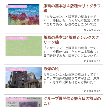
版画の基本は４版種☆リトグラフ
「noto」ミサログ
編
「ミサニャンこと版画家の積山ミサで
す！」昨日から、だんだん本気出して専
門分野である、版画のことについて語り
ます💗今までのは、Blogの書き方がいま
2020.07.20
いちわからなかったので助走です！( ﾟ
Дﾟ)本領発揮しますよ~⭐今回は、リトグ
版画の基本は4版種☆シルクスク
「noto」ミサログ
ラフ編についてで...
リーン編
「ミサニャンこと版画家の積山ミサで
す！」今日からは、だんだん本気出して
専門分野である、版画のことについて語
ります💗今までのは、Blogの書き方がい
2020.07.19
まいちわからなかったので助走です！( ﾟ
Дﾟ)本領発揮しますよ~⭐まずは、シルク
原爆の絵
「noto」ミサログ
スクリーン編に...
ミサニャンこと版画家の積山ミサです！
ヒロシマ出身の絵描きですがまだ、原爆
ドームも平和公園もほとんど描いたこと
がないしヒロシマをモチーフにした絵も
描かない。ヒロシマの絵描き失格。
2020.08.07
グループ展開催☆搬入日の前日の
「noto」ミサログ
こと